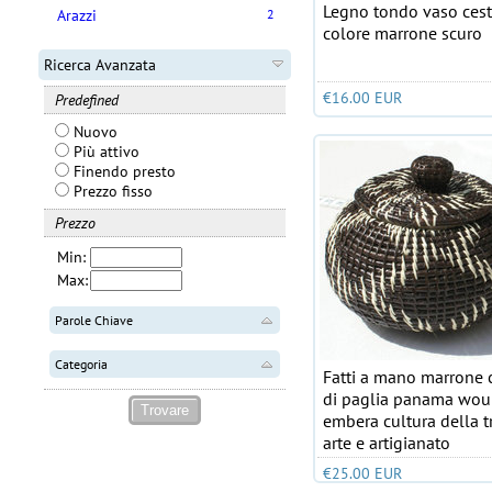
Legno tondo vaso cest
Arazzi
2
colore marrone scuro
Ricerca Avanzata
€16.00 EUR
Predefined
Nuovo
Più attivo
Finendo presto
Prezzo fisso
Prezzo
Min:
Max:
Parole Chiave
Categoria
Fatti a mano marrone 
di paglia panama wo
embera cultura della t
arte e artigianato
€25.00 EUR