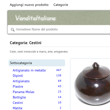
Aggiungi nuovo prodotto
Categorie
Categoria: Cestini
Cesti, cesti intrecciati a mano, arte, artigianato.
Sottocategoria
Artigianato in metallo
467
Dipinti
138
Artigianato
69
Piastre
43
Panama Molas
23
Bottiglie
14
Cestini
10
Matite
2