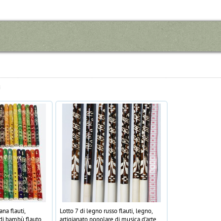
i
ana flauti,
Lotto 7 di legno russo flauti, legno,
di bambù flauto,
artigianato popolare di musica d'arte,