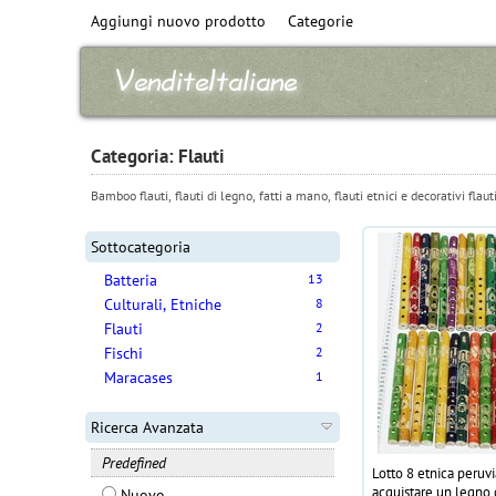
Aggiungi nuovo prodotto
Categorie
Categoria: Flauti
Bamboo flauti, flauti di legno, fatti a mano, flauti etnici e decorativi flaut
Sottocategoria
Batteria
13
Culturali, Etniche
8
Flauti
2
Fischi
2
Maracases
1
Ricerca Avanzata
Predefined
Lotto 8 etnica peruvi
acquistare un legno 
Nuovo