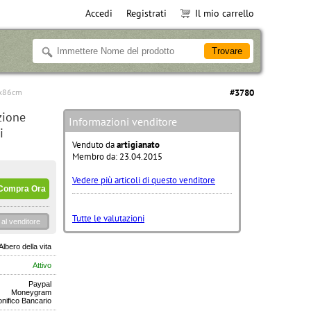
Accedi
Registrati
Il mio carrello
26x86cm
#3780
zione
Informazioni venditore
i
Venduto da
artigianato
Membro da: 23.04.2015
Vedere più articoli di questo venditore
Tutte le valutazioni
al venditore
Albero della vita
Attivo
Paypal
Moneygram
nifico Bancario