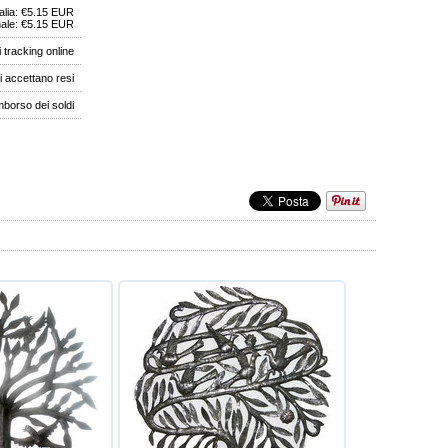
talia: €5.15 EUR
nale: €5.15 EUR
i tracking online
i accettano resi
imborso dei soldi